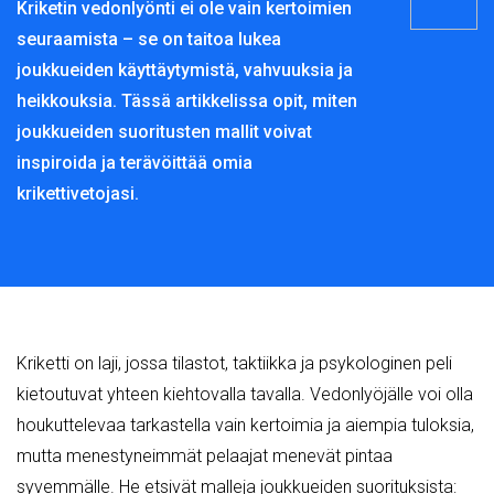
Kriketin vedonlyönti ei ole vain kertoimien
seuraamista – se on taitoa lukea
joukkueiden käyttäytymistä, vahvuuksia ja
heikkouksia. Tässä artikkelissa opit, miten
joukkueiden suoritusten mallit voivat
inspiroida ja terävöittää omia
krikettivetojasi.
Kriketti on laji, jossa tilastot, taktiikka ja psykologinen peli
kietoutuvat yhteen kiehtovalla tavalla. Vedonlyöjälle voi olla
houkuttelevaa tarkastella vain kertoimia ja aiempia tuloksia,
mutta menestyneimmät pelaajat menevät pintaa
syvemmälle. He etsivät malleja joukkueiden suorituksista: