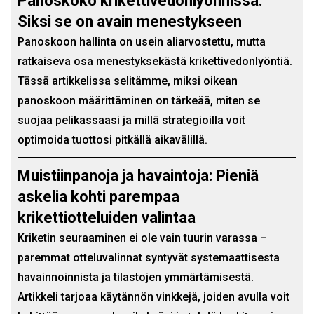
Panoskoko krikettivedonlyönnissä:
Siksi se on avain menestykseen
Panoskoon hallinta on usein aliarvostettu, mutta
ratkaiseva osa menestyksekästä krikettivedonlyöntiä.
Tässä artikkelissa selitämme, miksi oikean
panoskoon määrittäminen on tärkeää, miten se
suojaa pelikassaasi ja millä strategioilla voit
optimoida tuottosi pitkällä aikavälillä.
Muistiinpanoja ja havaintoja: Pieniä
askelia kohti parempaa
krikettiotteluiden valintaa
Kriketin seuraaminen ei ole vain tuurin varassa –
paremmat otteluvalinnat syntyvät systemaattisesta
havainnoinnista ja tilastojen ymmärtämisestä.
Artikkeli tarjoaa käytännön vinkkejä, joiden avulla voit