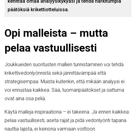
kehittää omaa analyysikykyäsi ja tehdä harkitumpia
päätöksiä krikettiotteluissa.
Opi malleista – mutta
pelaa vastuullisesti
Joukkueiden suoritusten mallien tunnistaminen voi tehdä
krikettivedonlyönnistä sekä jännittävämpää että
strategisempaa. Muista kuitenkin, että mikään analyysi ei
voi ennustaa kaikkea. Sää, tuomaripäätökset ja sattuma
ovat aina osa peliä.
Käytä malleja inspiraationa – ei takeena. Ja ennen kaikkea:
pelaa vastuullisesti, aseta rajat ja pidä vedonlyönti tapana
nauttia lajista, ei keinona varmaan voittoon.