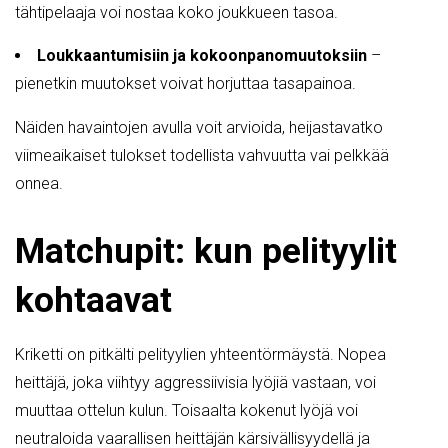
tähtipelaaja voi nostaa koko joukkueen tasoa.
Loukkaantumisiin ja kokoonpanomuutoksiin
–
pienetkin muutokset voivat horjuttaa tasapainoa.
Näiden havaintojen avulla voit arvioida, heijastavatko
viimeaikaiset tulokset todellista vahvuutta vai pelkkää
onnea.
Matchupit: kun pelityylit
kohtaavat
Kriketti on pitkälti pelityylien yhteentörmäystä. Nopea
heittäjä, joka viihtyy aggressiivisia lyöjiä vastaan, voi
muuttaa ottelun kulun. Toisaalta kokenut lyöjä voi
neutraloida vaarallisen heittäjän kärsivällisyydellä ja