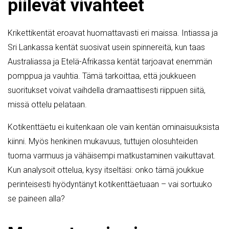
piilevät vivahteet
Krikettikentät eroavat huomattavasti eri maissa. Intiassa ja
Sri Lankassa kentät suosivat usein spinnereitä, kun taas
Australiassa ja Etelä-Afrikassa kentät tarjoavat enemmän
pomppua ja vauhtia. Tämä tarkoittaa, että joukkueen
suoritukset voivat vaihdella dramaattisesti riippuen siitä,
missä ottelu pelataan.
Kotikenttäetu ei kuitenkaan ole vain kentän ominaisuuksista
kiinni. Myös henkinen mukavuus, tuttujen olosuhteiden
tuoma varmuus ja vähäisempi matkustaminen vaikuttavat.
Kun analysoit ottelua, kysy itseltäsi: onko tämä joukkue
perinteisesti hyödyntänyt kotikenttäetuaan – vai sortuuko
se paineen alla?