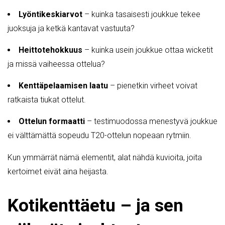
Lyöntikeskiarvot
– kuinka tasaisesti joukkue tekee
juoksuja ja ketkä kantavat vastuuta?
Heittotehokkuus
– kuinka usein joukkue ottaa wicketit
ja missä vaiheessa ottelua?
Kenttäpelaamisen laatu
– pienetkin virheet voivat
ratkaista tiukat ottelut.
Ottelun formaatti
– testimuodossa menestyvä joukkue
ei välttämättä sopeudu T20-ottelun nopeaan rytmiin.
Kun ymmärrät nämä elementit, alat nähdä kuvioita, joita
kertoimet eivät aina heijasta.
Kotikenttäetu – ja sen