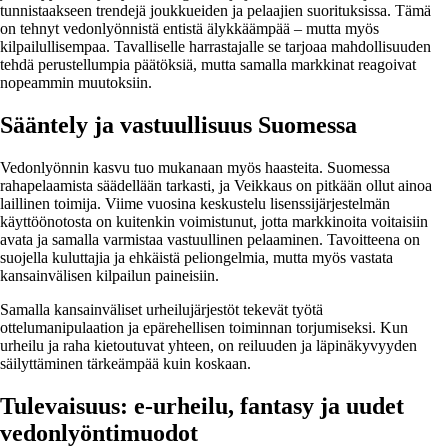
tunnistaakseen trendejä joukkueiden ja pelaajien suorituksissa. Tämä
on tehnyt vedonlyönnistä entistä älykkäämpää – mutta myös
kilpailullisempaa. Tavalliselle harrastajalle se tarjoaa mahdollisuuden
tehdä perustellumpia päätöksiä, mutta samalla markkinat reagoivat
nopeammin muutoksiin.
Sääntely ja vastuullisuus Suomessa
Vedonlyönnin kasvu tuo mukanaan myös haasteita. Suomessa
rahapelaamista säädellään tarkasti, ja Veikkaus on pitkään ollut ainoa
laillinen toimija. Viime vuosina keskustelu lisenssijärjestelmän
käyttöönotosta on kuitenkin voimistunut, jotta markkinoita voitaisiin
avata ja samalla varmistaa vastuullinen pelaaminen. Tavoitteena on
suojella kuluttajia ja ehkäistä peliongelmia, mutta myös vastata
kansainvälisen kilpailun paineisiin.
Samalla kansainväliset urheilujärjestöt tekevät työtä
ottelumanipulaation ja epärehellisen toiminnan torjumiseksi. Kun
urheilu ja raha kietoutuvat yhteen, on reiluuden ja läpinäkyvyyden
säilyttäminen tärkeämpää kuin koskaan.
Tulevaisuus: e-urheilu, fantasy ja uudet
vedonlyöntimuodot