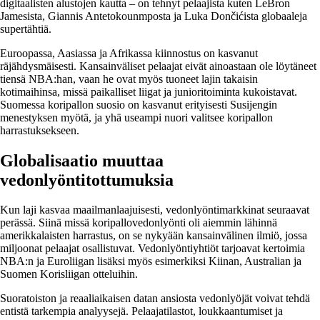
digitaalisten alustojen kautta – on tehnyt pelaajista kuten LeBron
Jamesista, Giannis Antetokounmposta ja Luka Dončićista globaaleja
supertähtiä.
Euroopassa, Aasiassa ja Afrikassa kiinnostus on kasvanut
räjähdysmäisesti. Kansainväliset pelaajat eivät ainoastaan ole löytäneet
tiensä NBA:han, vaan he ovat myös tuoneet lajin takaisin
kotimaihinsa, missä paikalliset liigat ja junioritoiminta kukoistavat.
Suomessa koripallon suosio on kasvanut erityisesti Susijengin
menestyksen myötä, ja yhä useampi nuori valitsee koripallon
harrastuksekseen.
Globalisaatio muuttaa
vedonlyöntitottumuksia
Kun laji kasvaa maailmanlaajuisesti, vedonlyöntimarkkinat seuraavat
perässä. Siinä missä koripallovedonlyönti oli aiemmin lähinnä
amerikkalaisten harrastus, on se nykyään kansainvälinen ilmiö, jossa
miljoonat pelaajat osallistuvat. Vedonlyöntiyhtiöt tarjoavat kertoimia
NBA:n ja Euroliigan lisäksi myös esimerkiksi Kiinan, Australian ja
Suomen Korisliigan otteluihin.
Suoratoiston ja reaaliaikaisen datan ansiosta vedonlyöjät voivat tehdä
entistä tarkempia analyysejä. Pelaajatilastot, loukkaantumiset ja