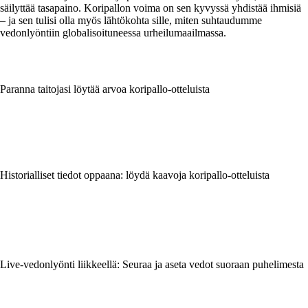
säilyttää tasapaino. Koripallon voima on sen kyvyssä yhdistää ihmisiä
– ja sen tulisi olla myös lähtökohta sille, miten suhtaudumme
vedonlyöntiin globalisoituneessa urheilumaailmassa.
Paranna taitojasi löytää arvoa koripallo-otteluista
Historialliset tiedot oppaana: löydä kaavoja koripallo-otteluista
Live-vedonlyönti liikkeellä: Seuraa ja aseta vedot suoraan puhelimesta