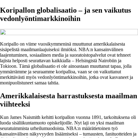
Koripallon globalisaatio – ja sen vaikutus
vedonlyöntimarkkinoihin
Koripallo on viime vuosikymmeninä muuttunut amerikkalaisesta
sisäpelistä maailmanlaajuiseksi ilmiöksi. NBA:n kansainvälinen
laajentuminen, sosiaalinen media ja suoratoistopalvelut ovat tehneet
lajista helposti seurattavan kaikkialla – Helsingistä Nairobiin ja
Tokioon. Tämä globalisaatio ei ole ainoastaan muuttanut tapaa, jolla
ymmärrämme ja seuraamme koripalloa, vaan se on vaikuttanut
merkittävästi myös vedonlyöntimarkkinoihin, jotka ovat kasvaneet ja
monipuolistuneet samaa tahtia.
Amerikkalaisesta harrastuksesta maailman
viihteeksi
Kun James Naismith kehitti koripallon vuonna 1891, tarkoituksena oli
luoda sisäliikuntamuoto opiskelijoille. Nyt laji on yksi maailman
seuratuimmista urheilumuodoista. NBA:n määrätietoinen työ
kansainvälisen näkyvyyden lisäämiseksi – turnausten, fanituotteiden ja