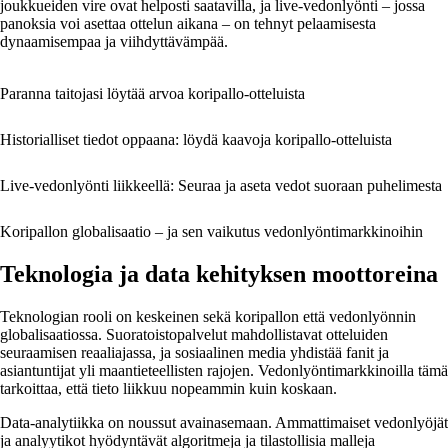
joukkueiden vire ovat helposti saatavilla, ja live-vedonlyönti – jossa
panoksia voi asettaa ottelun aikana – on tehnyt pelaamisesta
dynaamisempaa ja viihdyttävämpää.
Paranna taitojasi löytää arvoa koripallo-otteluista
Historialliset tiedot oppaana: löydä kaavoja koripallo-otteluista
Live-vedonlyönti liikkeellä: Seuraa ja aseta vedot suoraan puhelimesta
Koripallon globalisaatio – ja sen vaikutus vedonlyöntimarkkinoihin
Teknologia ja data kehityksen moottoreina
Teknologian rooli on keskeinen sekä koripallon että vedonlyönnin
globalisaatiossa. Suoratoistopalvelut mahdollistavat otteluiden
seuraamisen reaaliajassa, ja sosiaalinen media yhdistää fanit ja
asiantuntijat yli maantieteellisten rajojen. Vedonlyöntimarkkinoilla tämä
tarkoittaa, että tieto liikkuu nopeammin kuin koskaan.
Data-analytiikka on noussut avainasemaan. Ammattimaiset vedonlyöjät
ja analyytikot hyödyntävät algoritmeja ja tilastollisia malleja