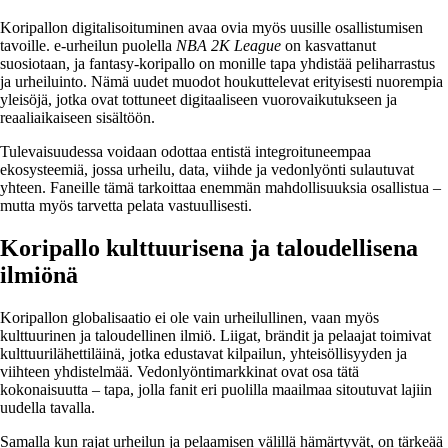
Koripallon digitalisoituminen avaa ovia myös uusille osallistumisen
tavoille. e-urheilun puolella
NBA 2K League
on kasvattanut
suosiotaan, ja fantasy-koripallo on monille tapa yhdistää peliharrastus
ja urheiluinto. Nämä uudet muodot houkuttelevat erityisesti nuorempia
yleisöjä, jotka ovat tottuneet digitaaliseen vuorovaikutukseen ja
reaaliaikaiseen sisältöön.
Tulevaisuudessa voidaan odottaa entistä integroituneempaa
ekosysteemiä, jossa urheilu, data, viihde ja vedonlyönti sulautuvat
yhteen. Faneille tämä tarkoittaa enemmän mahdollisuuksia osallistua –
mutta myös tarvetta pelata vastuullisesti.
Koripallo kulttuurisena ja taloudellisena
ilmiönä
Koripallon globalisaatio ei ole vain urheilullinen, vaan myös
kulttuurinen ja taloudellinen ilmiö. Liigat, brändit ja pelaajat toimivat
kulttuurilähettiläinä, jotka edustavat kilpailun, yhteisöllisyyden ja
viihteen yhdistelmää. Vedonlyöntimarkkinat ovat osa tätä
kokonaisuutta – tapa, jolla fanit eri puolilla maailmaa sitoutuvat lajiin
uudella tavalla.
Samalla kun rajat urheilun ja pelaamisen välillä hämärtyvät, on tärkeää