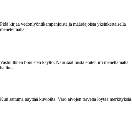
Pidä kirjaa vedonlyöntikampanjoista ja määräajoista yksinkertaisella
menetelmällä
Vastuullinen bonusten käyttö: Näin saat niistä eniten irti menettämättä
hallintaa
Kun sattuma näyttää kuvioilta: Varo aivojen tarvetta löytää merkityksiä