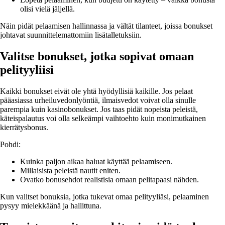
olisi vielä jäljellä.
Näin pidät pelaamisen hallinnassa ja vältät tilanteet, joissa bonukset
johtavat suunnittelemattomiin lisätalletuksiin.
Valitse bonukset, jotka sopivat omaan
pelityyliisi
Kaikki bonukset eivät ole yhtä hyödyllisiä kaikille. Jos pelaat
pääasiassa urheiluvedonlyöntiä, ilmaisvedot voivat olla sinulle
parempia kuin kasinobonukset. Jos taas pidät nopeista peleistä,
käteispalautus voi olla selkeämpi vaihtoehto kuin monimutkainen
kierrätysbonus.
Pohdi:
Kuinka paljon aikaa haluat käyttää pelaamiseen.
Millaisista peleistä nautit eniten.
Ovatko bonusehdot realistisia omaan pelitapaasi nähden.
Kun valitset bonuksia, jotka tukevat omaa pelityyliäsi, pelaaminen
pysyy mielekkäänä ja hallittuna.