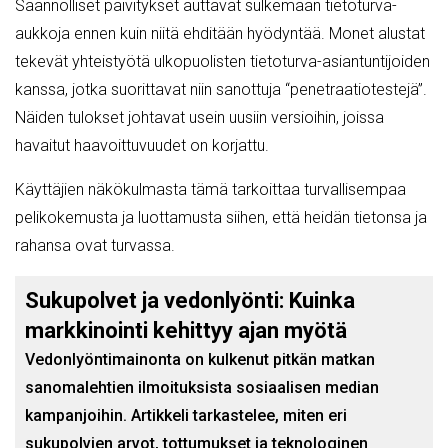
Säännölliset päivitykset auttavat sulkemaan tietoturva-
aukkoja ennen kuin niitä ehditään hyödyntää. Monet alustat
tekevät yhteistyötä ulkopuolisten tietoturva-asiantuntijoiden
kanssa, jotka suorittavat niin sanottuja “penetraatiotestejä”.
Näiden tulokset johtavat usein uusiin versioihin, joissa
havaitut haavoittuvuudet on korjattu.
Käyttäjien näkökulmasta tämä tarkoittaa turvallisempaa
pelikokemusta ja luottamusta siihen, että heidän tietonsa ja
rahansa ovat turvassa.
Sukupolvet ja vedonlyönti: Kuinka
markkinointi kehittyy ajan myötä
Vedonlyöntimainonta on kulkenut pitkän matkan
sanomalehtien ilmoituksista sosiaalisen median
kampanjoihin. Artikkeli tarkastelee, miten eri
sukupolvien arvot, tottumukset ja teknologinen