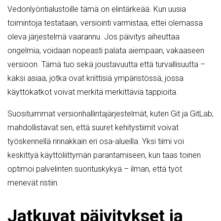
Vedonlyöntialustoille tämä on elintärkeää. Kun uusia
toimintoja testataan, versiointi varmistaa, ettei olemassa
oleva järjestelmä vaarannu. Jos päivitys aiheuttaa
ongelmia, voidaan nopeasti palata aiempaan, vakaaseen
versioon. Tämä tuo sekä joustavuutta että turvallisuutta –
kaksi asiaa, jotka ovat kriittisiä ympäristössä, jossa
käyttökatkot voivat merkitä merkittäviä tappioita.
Suosituimmat versionhallintajärjestelmät, kuten Git ja GitLab,
mahdollistavat sen, että suuret kehitystiimit voivat
työskennellä rinnakkain eri osa-alueilla. Yksi tiimi voi
keskittyä käyttöliittymän parantamiseen, kun taas toinen
optimoi palvelinten suorituskykyä – ilman, että työt
menevät ristiin.
Jatkuvat päivitykset ja