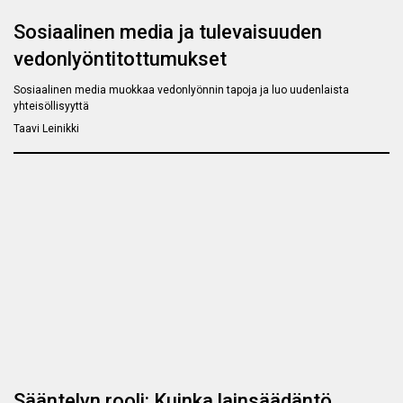
Sosiaalinen media ja tulevaisuuden
vedonlyöntitottumukset
Sosiaalinen media muokkaa vedonlyönnin tapoja ja luo uudenlaista
yhteisöllisyyttä
Taavi Leinikki
Sääntelyn rooli: Kuinka lainsäädäntö