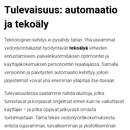
Tulevaisuus: automaatio
ja tekoäly
Teknologinen kehitys ei pysähdy tähän. Yhä useammat
vedonlyöntialustat hyödyntävät
tekoälyä
virheiden
ennustamiseen, palvelinkuormituksen optimointiin ja
käyttäjäkokemuksen personointiin reaaliajassa. Samalla
versioinnin ja päivitysten automaatio kehittyy, jolloin
järjestelmät voivat yhä enemmän ylläpitää itse itseään.
Tulevaisuudessa saatamme nähdä alustoja, jotka
tunnistavat ja korjaavat ongelmat ennen kuin ne vaikuttavat
käyttäjiin – ja jotka oppivat jatkuvasti omasta
toiminnastaan. Tämä tekee vedonlyöntikokemuksesta
entistä sujuvamman, turvallisemman ja yksilöllisemmän.