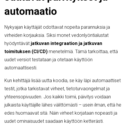
automaatio
Nykyajan käyttäjät odottavat nopeita parannuksia ja
virheiden korjauksia. Siksi monet vedonlyöntialustat
hyödyntävät
jatkuvan integraation ja jatkuvan
toimituksen (CI/CD)
menetelmiä. Tämä tarkoittaa, että
uudet versiot testataan ja otetaan käyttöön
automaattisesti.
Kun kehittäjä lisää uutta koodia, se käy läpi automaattiset
testit, jotka tarkistavat virheet, tietoturvaongelmat ja
yhteensopivuuden. Jos kaikki toimii, päivitys voidaan
julkaista käyttäjille lähes välittömästi – usein ilman, että he
edes huomaavat sitä. Näin virheet korjataan nopeasti ja
uudet ominaisuudet saadaan käyttöön ketterästi.