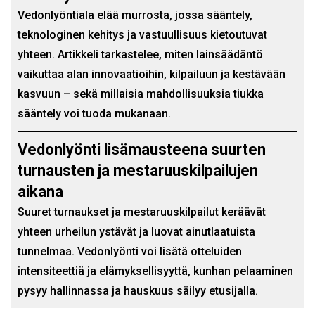
Vedonlyöntiala elää murrosta, jossa sääntely,
teknologinen kehitys ja vastuullisuus kietoutuvat
yhteen. Artikkeli tarkastelee, miten lainsäädäntö
vaikuttaa alan innovaatioihin, kilpailuun ja kestävään
kasvuun – sekä millaisia mahdollisuuksia tiukka
sääntely voi tuoda mukanaan.
Vedonlyönti lisämausteena suurten
turnausten ja mestaruuskilpailujen
aikana
Suuret turnaukset ja mestaruuskilpailut keräävät
yhteen urheilun ystävät ja luovat ainutlaatuista
tunnelmaa. Vedonlyönti voi lisätä otteluiden
intensiteettiä ja elämyksellisyyttä, kunhan pelaaminen
pysyy hallinnassa ja hauskuus säilyy etusijalla.