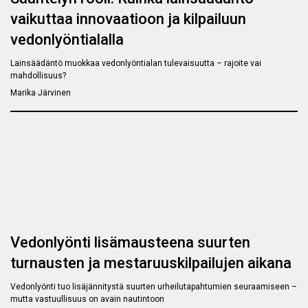
vaikuttaa innovaatioon ja kilpailuun
vedonlyöntialalla
Lainsäädäntö muokkaa vedonlyöntialan tulevaisuutta – rajoite vai
mahdollisuus?
Marika Järvinen
Vedonlyönti lisämausteena suurten
turnausten ja mestaruuskilpailujen aikana
Vedonlyönti tuo lisäjännitystä suurten urheilutapahtumien seuraamiseen –
mutta vastuullisuus on avain nautintoon