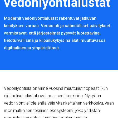
vedonlyöntialustat
Modernit vedonlyöntialustat rakentuvat jatkuvan
kehityksen varaan. Versiointi ja säännölliset päivitykset
varmistavat, että järjestelmät pysyvät luotettavina,
tietoturvallisina ja kilpailukykyisinä alati muuttuvassa
digitaalisessa ympäristössä.
Vedonlyöntiala on viime vuosina muuttunut nopeasti, kun
digitaaliset alustat ovat nousseet keskiöön. Nykyään
vedonlyönti ei ole enää vain yksinkertainen verkkosivu, vaan
monimutkainen tekninen ekosysteemi, joka yhdistää
reaaliaikaisen datan, turvalliset maksutavat ja