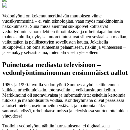
Vedonlyönti on kokenut merkittävän muutoksen viime
vuosikymmeninä – ei vain teknologian, vaan myös markkinoinnin
näkökulmasta. Siinä missä aiemmat sukupolvet kohtasivat
vedonlyönnin sanomalehtien ilmoituksissa ja urheilutapahtumien
mainostauluilla, nykyiset nuoret tutustuvat siihen sosiaalisen median,
vaikuttajien ja pelillistettyjen sovellusten kautta. Jokaisella
sukupolvella on oma suhteensa pelaamiseen, riskiin ja viihteeseen –
ja se näkyy selvästi siinä, miten ala viestii yleisölleen.
Painetusta mediasta televisioon –
vedonlyöntimainonnan ensimmäiset aallot
1980- ja 1990-luvuilla vedonlyönti Suomessa yhdistettiin ennen
kaikkea urheilutuloksiin, totoraveihin ja veikkauskuponkeihin.
Markkinointi oli suoraviivaista ja informatiivista: esiteltiin kertoimia,
tuloksia ja mahdollisuutta voittaa. Kohderyhmänä olivat pääasiassa
aikuiset miehet, usein urheilun ystävät, ja mainonta näkyi
sanomalehdissä, urheilukatsomoissa ja televisiossa suurten otteluiden
yhteydessä.
Tuolloin vedonlyönti nähtiin harrastuksena, ei digitaalisena