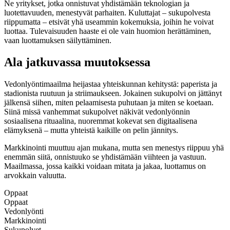
Ne yritykset, jotka onnistuvat yhdistämään teknologian ja
luotettavuuden, menestyvät parhaiten. Kuluttajat – sukupolvesta
riippumatta – etsivät yhä useammin kokemuksia, joihin he voivat
luottaa. Tulevaisuuden haaste ei ole vain huomion herättäminen,
vaan luottamuksen säilyttäminen.
Ala jatkuvassa muutoksessa
Vedonlyöntimaailma heijastaa yhteiskunnan kehitystä: paperista ja
stadionista ruutuun ja striimaukseen. Jokainen sukupolvi on jättänyt
jälkensä siihen, miten pelaamisesta puhutaan ja miten se koetaan.
Siinä missä vanhemmat sukupolvet näkivät vedonlyönnin
sosiaalisena rituaalina, nuoremmat kokevat sen digitaalisena
elämyksenä – mutta yhteistä kaikille on pelin jännitys.
Markkinointi muuttuu ajan mukana, mutta sen menestys riippuu yhä
enemmän siitä, onnistuuko se yhdistämään viihteen ja vastuun.
Maailmassa, jossa kaikki voidaan mitata ja jakaa, luottamus on
arvokkain valuutta.
Oppaat
Oppaat
Vedonlyönti
Markkinointi
Sukupolvet