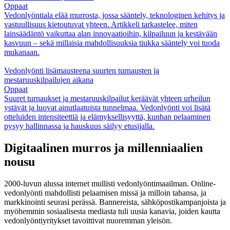
Oppaat
Vedonlyöntiala elää murrosta, jossa sääntely, teknologinen kehitys ja
vastuullisuus kietoutuvat yhteen. Artikkeli tarkastelee, miten
lainsäädäntö vaikuttaa alan innovaatioihin, kilpailuun ja kestävään
kasvuun – sekä millaisia mahdollisuuksia tiukka sääntely voi tuoda
mukanaan.
Vedonlyönti lisämausteena suurten turnausten ja
mestaruuskilpailujen aikana
Oppaat
Suuret turnaukset ja mestaruuskilpailut keräävät yhteen urheilun
ystävät ja luovat ainutlaatuista tunnelmaa. Vedonlyönti voi lisätä
otteluiden intensiteettiä ja elämyksellisyyttä, kunhan pelaaminen
pysyy hallinnassa ja hauskuus säilyy etusijalla.
Digitaalinen murros ja millenniaalien
nousu
2000-luvun alussa internet mullisti vedonlyöntimaailman. Online-
vedonlyönti mahdollisti pelaamisen missä ja milloin tahansa, ja
markkinointi seurasi perässä. Bannereista, sähköpostikampanjoista ja
myöhemmin sosiaalisesta mediasta tuli uusia kanavia, joiden kautta
vedonlyöntiyritykset tavoittivat nuoremman yleisön.