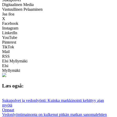
Digitaalinen Media
Vastuullinen Pelaaminen
Jaa iloa
X
Facebook
Instagram
LinkedIn
YouTube
Pinterest
TikTok
Mail
RSS
Elsi Myllymäki
Elsi
Myllymäki
Læs også:
Sukupolvet ja vedonlyönti: Kuinka markkinointi kehittyy ajan
myötä
Oppaat
Vedonlyöntimainonta on kulkenut pitkän matkan sanomalehtien