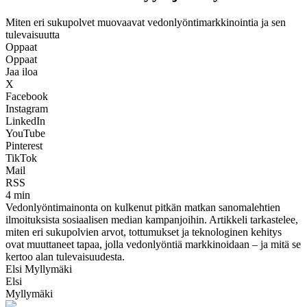
Miten eri sukupolvet muovaavat vedonlyöntimarkkinointia ja sen
tulevaisuutta
Oppaat
Oppaat
Jaa iloa
X
Facebook
Instagram
LinkedIn
YouTube
Pinterest
TikTok
Mail
RSS
4 min
Vedonlyöntimainonta on kulkenut pitkän matkan sanomalehtien
ilmoituksista sosiaalisen median kampanjoihin. Artikkeli tarkastelee,
miten eri sukupolvien arvot, tottumukset ja teknologinen kehitys
ovat muuttaneet tapaa, jolla vedonlyöntiä markkinoidaan – ja mitä se
kertoo alan tulevaisuudesta.
Elsi Myllymäki
Elsi
Myllymäki