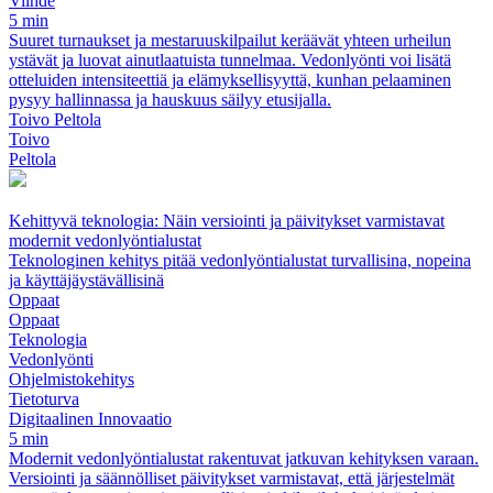
Viihde
5 min
Suuret turnaukset ja mestaruuskilpailut keräävät yhteen urheilun
ystävät ja luovat ainutlaatuista tunnelmaa. Vedonlyönti voi lisätä
otteluiden intensiteettiä ja elämyksellisyyttä, kunhan pelaaminen
pysyy hallinnassa ja hauskuus säilyy etusijalla.
Toivo Peltola
Toivo
Peltola
Kehittyvä teknologia: Näin versiointi ja päivitykset varmistavat
modernit vedonlyöntialustat
Teknologinen kehitys pitää vedonlyöntialustat turvallisina, nopeina
ja käyttäjäystävällisinä
Oppaat
Oppaat
Teknologia
Vedonlyönti
Ohjelmistokehitys
Tietoturva
Digitaalinen Innovaatio
5 min
Modernit vedonlyöntialustat rakentuvat jatkuvan kehityksen varaan.
Versiointi ja säännölliset päivitykset varmistavat, että järjestelmät