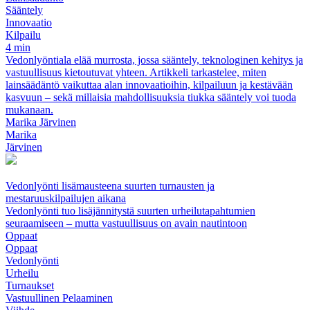
Sääntely
Innovaatio
Kilpailu
4 min
Vedonlyöntiala elää murrosta, jossa sääntely, teknologinen kehitys ja
vastuullisuus kietoutuvat yhteen. Artikkeli tarkastelee, miten
lainsäädäntö vaikuttaa alan innovaatioihin, kilpailuun ja kestävään
kasvuun – sekä millaisia mahdollisuuksia tiukka sääntely voi tuoda
mukanaan.
Marika Järvinen
Marika
Järvinen
Vedonlyönti lisämausteena suurten turnausten ja
mestaruuskilpailujen aikana
Vedonlyönti tuo lisäjännitystä suurten urheilutapahtumien
seuraamiseen – mutta vastuullisuus on avain nautintoon
Oppaat
Oppaat
Vedonlyönti
Urheilu
Turnaukset
Vastuullinen Pelaaminen