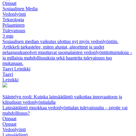
Oppaat
Sosiaalinen Media
Vedonlyönti
Teknologia
Pelaaminen
Tulevaisuus
3 min
Sosiaalisen median vaikutus ulottuu nyt myös vedonlyöntiin.
Artikkeli tarkastelee, miten alustat, algoritmit ja uudet
pelaajasukupolvet muuttavat suomalaisten vedonlyöntitottumuksia –
ja millaisia mahdollisuuksia sekä haasteita tulevaisuus tuo
mukanaan.
Taavi Leinikki
Taavi
Leinikki
Sääntelyn rooli: Kuinka lainsäädäntö vaikuttaa innovaatioon ja
kilpailuun vedonlyöntialalla
Lainsäädäntö muokkaa vedonlyöntialan tulevaisuutta – rajoite vai
mahdollisuus?
Oppaat
Oppaat
Vedonlyönti
Lainsäädäntö