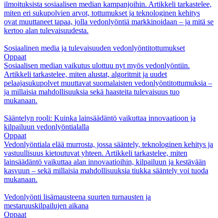
ilmoituksista sosiaalisen median kampanjoihin. Artikkeli tarkastelee,
miten eri sukupolvien arvot, tottumukset ja teknologinen kehitys
ovat muuttaneet tapaa, jolla vedonlyöntiä markkinoidaan – ja mitä se
kertoo alan tulevaisuudesta.
Sosiaalinen media ja tulevaisuuden vedonlyöntitottumukset
Oppaat
Sosiaalisen median vaikutus ulottuu nyt myös vedonlyöntiin.
Artikkeli tarkastelee, miten alustat, algoritmit ja uudet
pelaajasukupolvet muuttavat suomalaisten vedonlyöntitottumuksia –
ja millaisia mahdollisuuksia sekä haasteita tulevaisuus tuo
mukanaan.
Sääntelyn rooli: Kuinka lainsäädäntö vaikuttaa innovaatioon ja
kilpailuun vedonlyöntialalla
Oppaat
Vedonlyöntiala elää murrosta, jossa sääntely, teknologinen kehitys ja
vastuullisuus kietoutuvat yhteen. Artikkeli tarkastelee, miten
lainsäädäntö vaikuttaa alan innovaatioihin, kilpailuun ja kestävään
kasvuun – sekä millaisia mahdollisuuksia tiukka sääntely voi tuoda
mukanaan.
Vedonlyönti lisämausteena suurten turnausten ja
mestaruuskilpailujen aikana
Oppaat