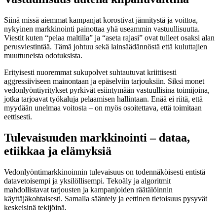
Siinä missä aiemmat kampanjat korostivat jännitystä ja voittoa,
nykyinen markkinointi painottaa yhä useammin vastuullisuutta.
Viestit kuten “pelaa maltilla” ja “aseta rajasi” ovat tulleet osaksi alan
perusviestintää. Tämä johtuu sekä lainsäädännöstä että kuluttajien
muuttuneista odotuksista.
Erityisesti nuoremmat sukupolvet suhtautuvat kriittisesti
aggressiiviseen mainontaan ja epäselviin tarjouksiin. Siksi monet
vedonlyöntiyritykset pyrkivät esiintymään vastuullisina toimijoina,
jotka tarjoavat työkaluja pelaamisen hallintaan. Enää ei riitä, että
myydään unelmaa voitosta – on myös osoitettava, että toimitaan
eettisesti.
Tulevaisuuden markkinointi – dataa,
etiikkaa ja elämyksiä
Vedonlyöntimarkkinoinnin tulevaisuus on todennäköisesti entistä
datavetoisempi ja yksilöllisempi. Tekoäly ja algoritmit
mahdollistavat tarjousten ja kampanjoiden räätälöinnin
käyttäjäkohtaisesti. Samalla sääntely ja eettinen tietoisuus pysyvät
keskeisinä tekijöinä.