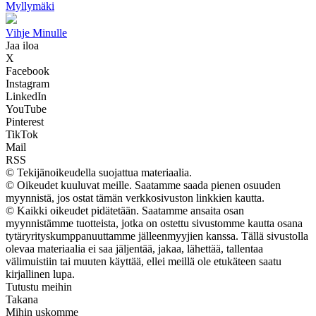
Myllymäki
Vihje Minulle
Jaa iloa
X
Facebook
Instagram
LinkedIn
YouTube
Pinterest
TikTok
Mail
RSS
© Tekijänoikeudella suojattua materiaalia.
© Oikeudet kuuluvat meille. Saatamme saada pienen osuuden
myynnistä, jos ostat tämän verkkosivuston linkkien kautta.
© Kaikki oikeudet pidätetään. Saatamme ansaita osan
myynnistämme tuotteista, jotka on ostettu sivustomme kautta osana
tytäryrityskumppanuuttamme jälleenmyyjien kanssa. Tällä sivustolla
olevaa materiaalia ei saa jäljentää, jakaa, lähettää, tallentaa
välimuistiin tai muuten käyttää, ellei meillä ole etukäteen saatu
kirjallinen lupa.
Tutustu meihin
Takana
Mihin uskomme