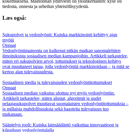
kokemuksena. Mainonnan ydinviesti oli yksinkertainen: kyse oli
tiedosta, onnesta ja urheilun yhteisöllisyydestä.
Læs også:
Sukupolvet ja vedonlyönti: Kuinka markkinointi kehittyy ajan
myötä
Oppaat
Vedonlyöntimainonta on kulkenut pitkän matkan sanomalehtien
ilmoituksista sosiaalisen median kampanjoihin. Artikkeli tarkastelee,
miten eri sukupolvien arvot, tottumukset ja teknologinen kehitys
ovat muuttaneet tapaa, jolla vedonlyöntiä markkinoidaan – ja mitä se
kertoo alan tulevaisuudesta.
Sosiaalinen media ja tulevaisuuden vedonlyöntitottumukset
Oppaat
Sosiaalisen median vaikutus ulottuu nyt myös vedonlyöntiin.
Artikkeli tarkastelee, miten alustat, algoritmit ja uudet
pelaajasukupolvet muuttavat suomalaisten vedonlyöntitottumuksia –
ja millaisia mahdollisuuksia sekä haasteita tulevaisuus tuo
mukanaan.
Sääntelyn rooli: Kuinka lainsäädäntö vaikuttaa innovaatioon ja
kilpailuun vedonlyöntialalla