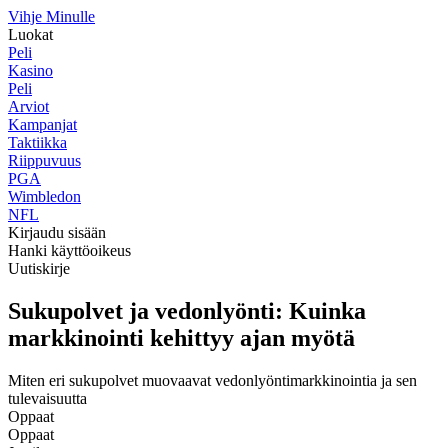
Vihje Minulle
Luokat
Peli
Kasino
Peli
Arviot
Kampanjat
Taktiikka
Riippuvuus
PGA
Wimbledon
NFL
Kirjaudu sisään
Hanki käyttöoikeus
Uutiskirje
Sukupolvet ja vedonlyönti: Kuinka
markkinointi kehittyy ajan myötä
Miten eri sukupolvet muovaavat vedonlyöntimarkkinointia ja sen
tulevaisuutta
Oppaat
Oppaat