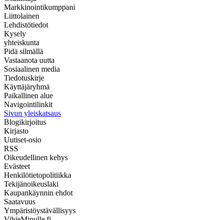
Markkinointikumppani
Liittolainen
Lehdistötiedot
Kysely
yhteiskunta
Pidä silmällä
Vastaanota uutta
Sosiaalinen media
Tiedotuskirje
Käyttäjäryhmä
Paikallinen alue
Navigointilinkit
Sivun yleiskatsaus
Blogikirjoitus
Kirjasto
Uutiset-osio
RSS
Oikeudellinen kehys
Evästeet
Henkilötietopolitiikka
Tekijänoikeuslaki
Kaupankäynnin ehdot
Saatavuus
Ympäristöystävällisyys
VihjeMinulle.fi