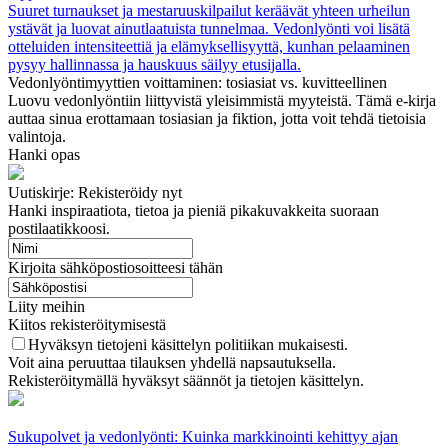
Suuret turnaukset ja mestaruuskilpailut keräävät yhteen urheilun
ystävät ja luovat ainutlaatuista tunnelmaa. Vedonlyönti voi lisätä
otteluiden intensiteettiä ja elämyksellisyyttä, kunhan pelaaminen
pysyy hallinnassa ja hauskuus säilyy etusijalla.
Vedonlyöntimyyttien voittaminen: tosiasiat vs. kuvitteellinen
Luovu vedonlyöntiin liittyvistä yleisimmistä myyteistä. Tämä e-kirja
auttaa sinua erottamaan tosiasian ja fiktion, jotta voit tehdä tietoisia
valintoja.
Hanki opas
Uutiskirje: Rekisteröidy nyt
Hanki inspiraatiota, tietoa ja pieniä pikakuvakkeita suoraan
postilaatikkoosi.
Kirjoita sähköpostiosoitteesi tähän
Liity meihin
Kiitos rekisteröitymisestä
Hyväksyn tietojeni käsittelyn politiikan mukaisesti.
Voit aina peruuttaa tilauksen yhdellä napsautuksella.
Rekisteröitymällä hyväksyt säännöt ja tietojen käsittelyn.
Sukupolvet ja vedonlyönti: Kuinka markkinointi kehittyy ajan