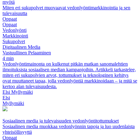
myötä
Miten eri sukupolvet muovaavat vedonlyöntimarkkinointia ja sen
tulevaisuutta
Oppaat
Oppaat
Vedonlyönti
Markkinointi
Sukupolvet
Digitaalinen Media
Vastuullinen Pelaaminen
4 min
Vedonlyöntimainonta on kulkenut pitkän matkan sanomalehtien
ilmoituksista sosiaalisen median kampanjoihin. Artikkeli tarkastelee,
miten eri sukupolvien arvot, tottumukset ja teknologinen kehitys
ovat muuttaneet tapaa, jolla vedonlyöntiä markkinoidaan – ja mitä se
kertoo alan tulevaisuudesta.
Elsi Myllymäki
Elsi
Myllymäki
Sosiaalinen media ja tulevaisuuden vedonlyöntitottumukset
Sosiaalinen media muokkaa vedonlyönnin tapoja ja luo uudenlaista
yhteisöllisyyttä
Oppaat