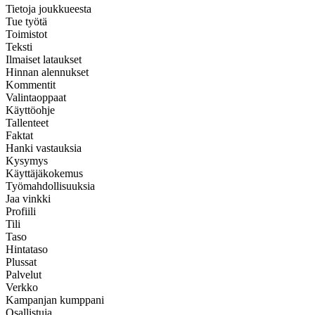
Tietoja joukkueesta
Tue työtä
Toimistot
Teksti
Ilmaiset lataukset
Hinnan alennukset
Kommentit
Valintaoppaat
Käyttöohje
Tallenteet
Faktat
Hanki vastauksia
Kysymys
Käyttäjäkokemus
Työmahdollisuuksia
Jaa vinkki
Profiili
Tili
Taso
Hintataso
Plussat
Palvelut
Verkko
Kampanjan kumppani
Osallistuja