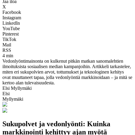
Jaa iloa
X
Facebook
Instagram
LinkedIn
YouTube
Pinterest
TikTok
Mail
RSS
4 min
Vedonlyöntimainonta on kulkenut pitkän matkan sanomalehtien
ilmoituksista sosiaalisen median kampanjoihin. Artikkeli tarkastelee,
miten eri sukupolvien arvot, tottumukset ja teknologinen kehitys
ovat muuttaneet tapaa, jolla vedonlyöntiä markkinoidaan – ja mitä se
kertoo alan tulevaisuudesta.
Elsi Myllymäki
Elsi
Myllymäki
Sukupolvet ja vedonlyönti: Kuinka
markkinointi kehittyy ajan myötä