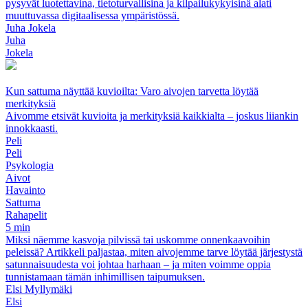
pysyvät luotettavina, tietoturvallisina ja kilpailukykyisinä alati
muuttuvassa digitaalisessa ympäristössä.
Juha Jokela
Juha
Jokela
Kun sattuma näyttää kuvioilta: Varo aivojen tarvetta löytää
merkityksiä
Aivomme etsivät kuvioita ja merkityksiä kaikkialta – joskus liiankin
innokkaasti.
Peli
Peli
Psykologia
Aivot
Havainto
Sattuma
Rahapelit
5 min
Miksi näemme kasvoja pilvissä tai uskomme onnenkaavoihin
peleissä? Artikkeli paljastaa, miten aivojemme tarve löytää järjestystä
satunnaisuudesta voi johtaa harhaan – ja miten voimme oppia
tunnistamaan tämän inhimillisen taipumuksen.
Elsi Myllymäki
Elsi