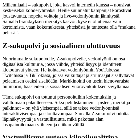
Millenniaalit – sukupolvi, joka kasvoi internetin kanssa – nousivat
keskeiseksi kohderyhmäksi. Heille suunnatut kampanjat korostivat
joustavuutta, nopeita voittoja ja live-vedonlyönnin jännitystä.
Samalla brändäyksen merkitys kasvoi: kyse ei ollut enää vain
kertoimista, vaan kokemuksesta, yhteisöstä ja tunteesta olla “mukana
pelissä”.
Z-sukupolvi ja sosiaalinen ulottuvuus
Nuorimmalle sukupolvelle, Z-sukupolvelle, vedonlyönti on osa
digitaalista kulttuuria, jossa viihde, yhteisöllisyys ja identiteetti
kietoutuvat yhteen. He kohtaavat vedonlyönnin YouTubessa,
Twitchissä ja TikTokissa, joissa vaikuttajat ja striimaajat sisällyttävät
pelaamisen osaksi sisältöään. Markkinointi on usein hienovaraista,
huumorin, haasteiden ja sosiaalisen vuorovaikutuksen sävyttämää.
Tämä sukupolvi on tottunut personoituihin kokemuksiin ja
välittömään palautteeseen. Siksi pelillistäminen – pisteet, merkit ja
palkinnot – on yhä yleisempää, sillä se tekee vedonlyönnistä
interaktiivisempaa ja sitouttavampaa. Samalla Z-sukupolvi odottaa
läpinäkyvyyttä ja vastuullisuutta, mikä pakottaa alan
tasapainoilemaan viihteen ja etiikan välillä.
Vastuullisuus uutena kilpailuvalttina